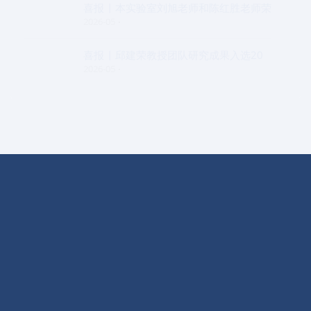
喜报 | 本实验室刘旭老师和陈红胜老师荣
2026-05
喜报 | 邱建荣教授团队研究成果入选20
2026-05
实验室概况
学术交流
动态信息
开放课题
科学研究
EPI简报