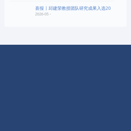
喜报 | 邱建荣教授团队研究成果入选20
2026-05
快捷导航
实验室概况
学术交流
动态信息
开放课题
科学研究
EPI简报
人才招聘
仪器设备