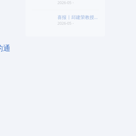
老师和陈红胜老师荣
2026-05
喜报 | 邱建荣教授团
队研究成果入选20
2026-05
的通