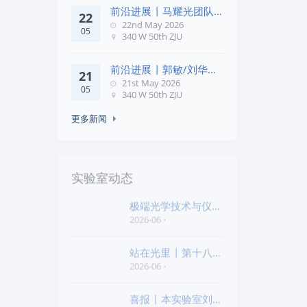
前沿进展 | 马耀光团队
22
在《Optica》发文：突破
22nd May 2026
05
几何相位
340 W 50th ZJU
前沿进展 | 郭敏/刘华锋
21
团队在《Nature
21st May 2026
05
Commun
340 W 50th ZJU
更多新闻
实验室动态
极端光学技术与仪器
全国重点实验室第四
2026-06
批“
站在光里 | 第十八届
公益EPI中学生光
2026-06
喜报 | 本实验室刘旭