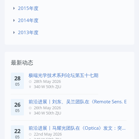
2015年度
2014年度
2013年度
最新动态
极端光学技术系列论坛第五十七期
28
28th May 2026
05
340 W 50th ZJU
前沿进展 | 刘东、吴兰团队在《Remote Sens. E
26
26th May 2026
05
340 W 50th ZJU
前沿进展 | 马耀光团队在《Optica》发文：突破
22
几何相位
22nd May 2026
05