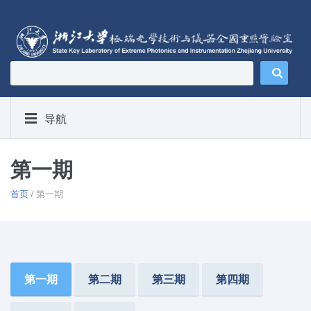
导航
第一期
首页
/ 第一期
第一期
第二期
第三期
第四期