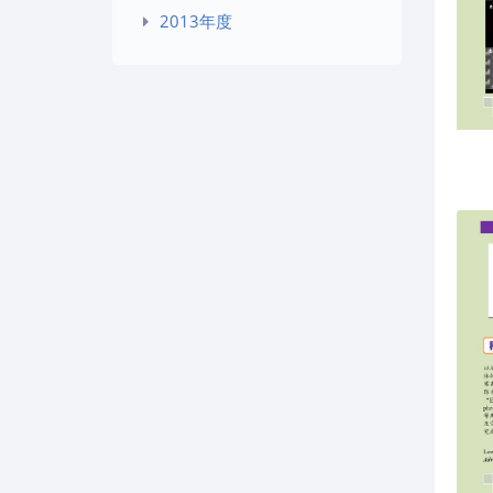
2013年度
最新动态
极端光学技术系列论坛第
28
五十七期
28th May 2026
05
340 W 50th ZJU
前沿进展 | 刘东、吴兰
26
团队在《Remote Sens. E
26th May 2026
05
340 W 50th ZJU
前沿进展 | 马耀光团队
22
在《Optica》发文：突破
22nd May 2026
05
几何相位
340 W 50th ZJU
前沿进展 | 郭敏/刘华锋
21
团队在《Nature
21st May 2026
05
Commun
340 W 50th ZJU