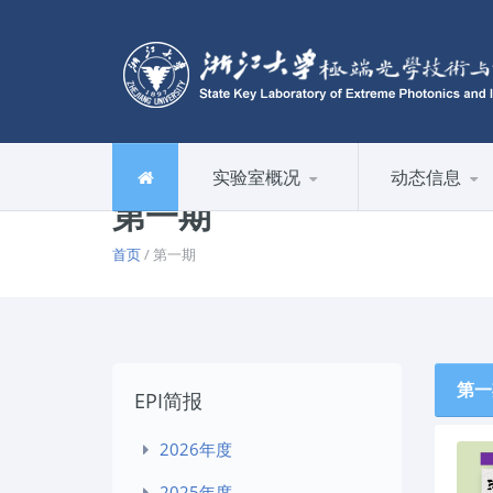
实验室概况
动态信息
第一期
首页
/ 第一期
第一
EPI简报
2026年度
2025年度