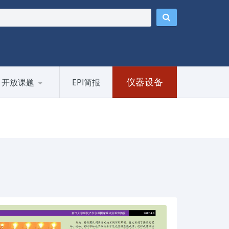
仪器设备
开放课题
EPI简报