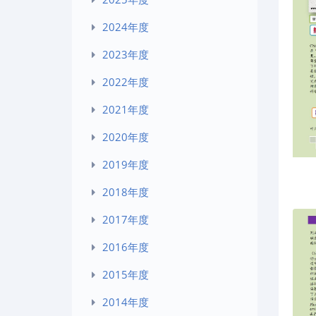
2024年度
2023年度
2022年度
2021年度
2020年度
2019年度
2018年度
2017年度
2016年度
2015年度
2014年度