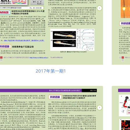
2017年第一期1