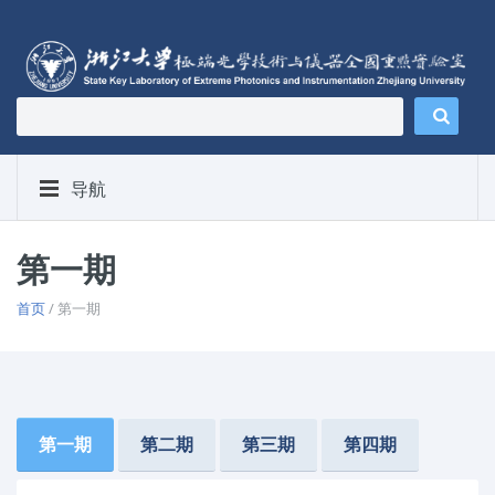
导航
第一期
首页
/ 第一期
第一期
第二期
第三期
第四期