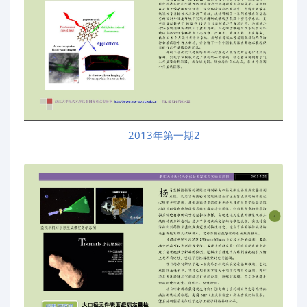
2013年第一期2