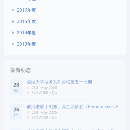
2016年度
2015年度
2014年度
2013年度
最新动态
极端光学技术系列论坛第五十七期
28
28th May 2026
05
340 W 50th ZJU
前沿进展 | 刘东、吴兰团队在《Remote Sens. E
26
26th May 2026
05
340 W 50th ZJU