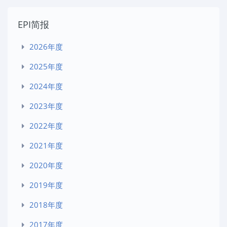
EPI简报
2026年度
2025年度
2024年度
2023年度
2022年度
2021年度
2020年度
2019年度
2018年度
2017年度