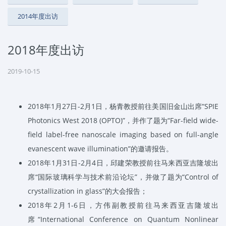
2014年度出访
2018年度出访
2019-10-15
2018
年
1
月
27
日
-2
月
1
日，杨青教授前往美国旧金山出席
“SPIE
Photonics West 2018 (OPTO)”
，并作了题为
“Far-field wide-
field label-free nanoscale imaging based on full-angle
evanescent wave illumination”
的邀请报告。
2018
年
1
月
31
日
-2
月
4
日，邱建荣教授前往马来西亚吉隆坡出
席
“
国际玻璃科学与技术前沿论坛
”
，并做了题为
“Control of
crystallization in glass”
的大会报告；
2018
年
2
月
1-6
日，方伟副教授前往马来西亚吉隆坡出
席
“International Conference on Quantum Nonlinear