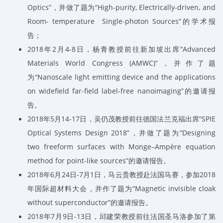
Optics”
，并做了题为
“High-purity, Electrically-driven, and
Room- temperature Single-photon Sources”
的学术报
告；
2018
年
2
月
4-8
日，杨青教授前往新加坡出席
“Advanced
Materials World Congress (AMWC)”
，并作了题
为
“Nanoscale light emitting device and the applications
on widefield far-field label-free nanoimaging”
的邀请报
告。
2018
年
5
月
14-17
日，吴仍茂教授前往德国法兰克福出席
“SPIE
Optical Systems Design 2018”
，并做了题为
“Designing
two freeform surfaces with Monge–Ampère equation
method for point-like sources”
的邀请报告。
2018
年
6
月
24
日
-7
月
1
日，马云贵教授赴法国马赛，参加
2018
年国际超材料大会，并作了题为
“Magnetic invisible cloak
without superconductor”
的邀请报告。
2018
年
7
月
9
日
-13
日，邱建荣教授前往法国圣马洛参加了第