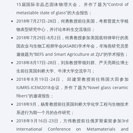
15
届国际非晶态固体物理大会， 并作了题为
“Control of
metastable state of glass”
的大会报告；
2018
年
7
月
27
日
-28
日，何勇教授前往美国，考察普渡大学植
物表型研究中心，并讨论本科生交流项目；
2018
年
7
月
29
日
-8
月
2
日，何勇教授参加美国底特律举行的美
国农业与生物工程师学会
(ASABE)
学术年会，岑海燕研究员受
邀做题为
“BEFS and Smart Agriculture at ZJU”
的学术报告；
2018
年
8
月
17
日
-28
日，刘东教授带领刘群、严天亮两位博士
生前往英国剑桥大学、牛津大学交流学习；
2018
年
8
月
19
日
-24
日， 邱建荣教授前往韩国大田参加
IUMRS-ICEM2018
会议，并作了题为
“Novel glass ceramic
fibers”
的邀请报告；
2018
年
9
月，杨青教授前往英国剑桥大学化学工程与生物技术
系进行为期一个月的合作研究；
2018
年
9
月
16
日
-23
日，方伟教授前往俄罗斯索契参加
3rd
International Conference on Metamaterials and