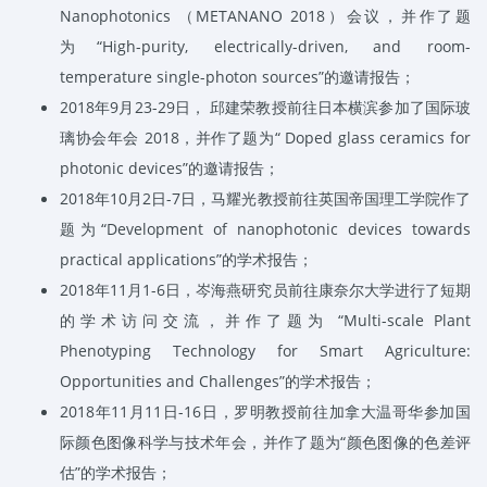
Nanophotonics
（
METANANO 2018
）会议，并作了题
为
“High-purity, electrically-driven, and room-
temperature single-photon sources”
的邀请报告；
2018
年
9
月
23-29
日， 邱建荣教授前往日本横滨参加了国际玻
璃协会年会
2018
，并作了题为
“ Doped glass ceramics for
photonic devices”
的邀请报告；
2018
年
10
月
2
日
-7
日，马耀光教授前往英国帝国理工学院作了
题为
“Development of nanophotonic devices towards
practical applications”
的学术报告；
2018
年
11
月
1-6
日，岑海燕研究员前往康奈尔大学进行了短期
的学术访问交流，并作了题为
“Multi-scale Plant
Phenotyping Technology for Smart Agriculture:
Opportunities and Challenges”
的学术报告；
2018
年
11
月
11
日
-16
日，罗明教授前往加拿大温哥华参加国
际颜色图像科学与技术年会，并作了题为
“
颜色图像的色差评
估
”
的学术报告；