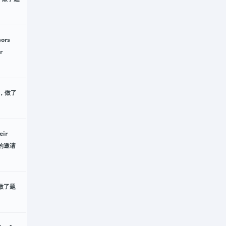
ors
r
5)，做了
eir
y”的邀请
)，做了题