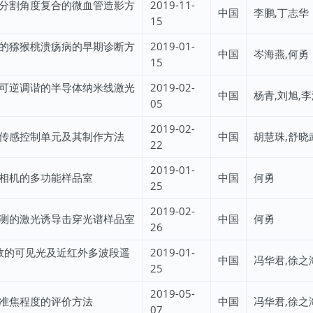
分割角度复合的微血管造影方
2019-11-
中国
李鹏,丁志华
15
的猕猴桃溃疡病的早期诊断方
2019-01-
中国
岑海燕,何勇
15
可逆调谐的半导体纳米线激光
2019-02-
中国
杨青,刘旭,
05
2019-02-
传感控制单元及其制作方法
中国
胡慧珠,舒晓
22
2019-01-
相机的多功能样品室
中国
何勇
25
2019-02-
测的激光诱导击穿光谱样品室
中国
何勇
26
m指数的可见光及近红外多波段遥
2019-01-
中国
冯华君,徐之
25
2019-05-
准焦程度的评价方法
中国
冯华君,徐之
07