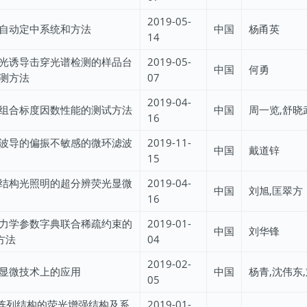
2019-05-
自动定中系统和方法
中国
杨甬英
14
光诱导击穿光谱检测的样品台
2019-05-
中国
何勇
测方法
07
2019-04-
组合标度因数性能的测试方法
中国
周一览,舒晓
16
波导的偏振不敏感的微环滤波
2019-11-
中国
戴道锌
15
结构光照明的超分辨荧光显微
2019-04-
中国
刘旭,匡翠方
16
力学参数字典联合稀疏约束的
2019-01-
中国
刘华锋
方法
04
2019-02-
显微技术上的应用
中国
杨青,沈伟东
05
阵列结构的荧光增强结构及系
2019-01-