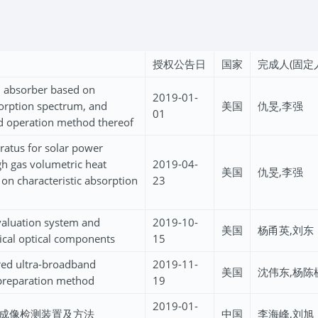
授权公告日
国家
完成人(固定
l absorber based on
2019-01-
sorption spectrum, and
美国
仇旻,李强
01
nd operation method thereof
atus for solar power
h gas volumetric heat
2019-04-
美国
仇旻,李强
on characteristic absorption
23
valuation system and
2019-10-
美国
杨甬英,刘东
ical optical components
15
ared ultra-broadband
2019-11-
美国
沈伟东,杨陈
 preparation method
19
2019-01-
成像检测装置及方法
中国
李海峰,刘旭