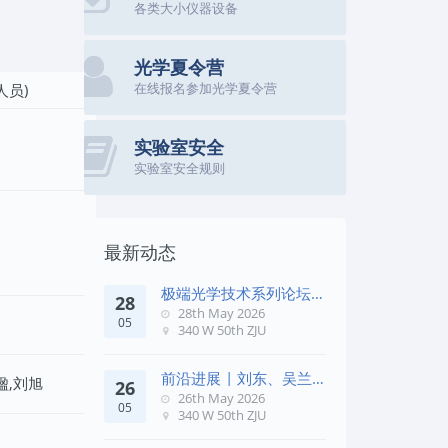
各类大小仪器设备
光学夏令营
在线报名参加光学夏令营
人员)
实验室安全
实验室安全规则
最新动态
极端光学技术系列论坛第
28
五十七期
28th May 2026
05
340 W 50th ZJU
前沿进展 | 刘东、吴兰
楹,刘旭
26
团队在《Remote Sens. E
26th May 2026
05
340 W 50th ZJU