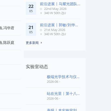
前沿进展 | 马耀光团队
22
在《Optica》发文：突破
22nd May 2026
05
几何相位
340 W 50th ZJU
前沿进展 | 郭敏/刘华锋
21
海,冯华君
团队在《Nature
21st May 2026
05
Commun
340 W 50th ZJU
海,陈跃庭
更多新闻
实验室动态
极端光学技术与仪器
全国重点实验室第四
2026-06
批“
站在光里 | 第十八届
公益EPI中学生光
2026-06
喜报 | 本实验室刘旭