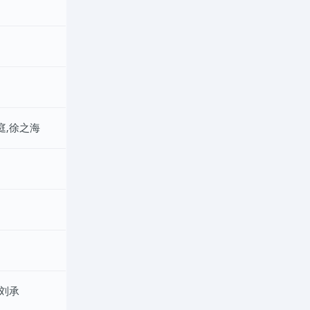
庭,徐之海
,刘承