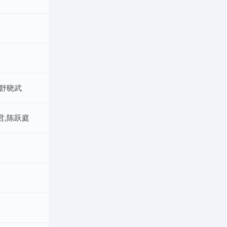
,舒晓武
君,陈跃庭