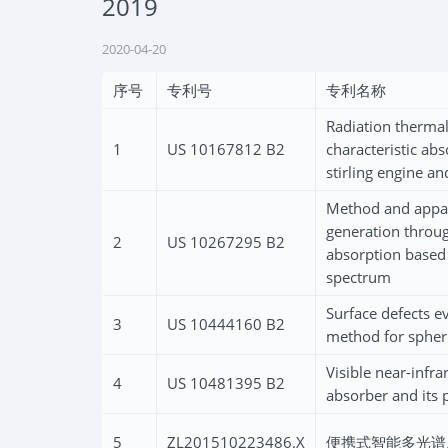
2019
2020-04-20
序号
专利号
专利名称
Radiation therma
1
US 10167812 B2
characteristic ab
stirling engine a
Method and appar
generation throug
2
US 10267295 B2
absorption based 
spectrum
Surface defects e
3
US 10444160 B2
method for spher
Visible near-infr
4
US 10481395 B2
absorber and its
5
ZL201510223486.X
便携式智能多光谱