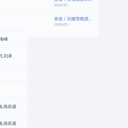
老师和陈红胜老师荣
2026-05
喜报 | 邱建荣教授团
队研究成果入选20
2026-05
李海峰
武,刘承
海,陈跃庭
海,陈跃庭