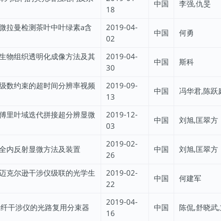
中国
李强,仇旻
18
微拉曼检测茶叶中叶绿素a含
2019-04-
中国
何勇
02
生物组织透明化成像方法及其
2019-04-
中国
斯科
30
级数约束的超时间分辨率视频
2019-09-
中国
冯华君,陈跃
13
傅里叶域迭代拼接超分辨显微
2019-12-
中国
刘旭,匡翠方
03
2019-02-
全内反射显微方法及装置
中国
刘旭,匡翠方
26
迈克尔逊干涉仪级联的光学生
2019-02-
中国
何建军
22
2019-04-
c光纤干涉仪的光路复用分束器
中国
陈侃,舒晓武
16