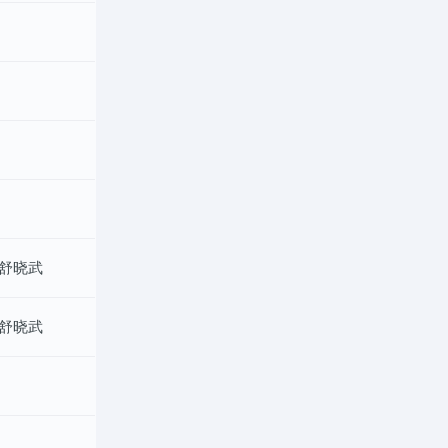
,舒晓武
,舒晓武