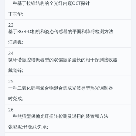
一种基于拉锥结构的全光纤内窥OCT探针
丁志华;
23
基于RGB-D相机和姿态传感器的平面和障碍检测方法
汪凯巍;
24
微环谐振腔谐振器型的双偏振多波长的相干探测接收器
戴道锌;
25
一种二氧化硅与聚合物混合集成光波导型热光调制器
时尧成;
26
一种熊猫型保偏光纤扭转检测及退扭的装置和方法
张彩妮;舒晓武;刘承;