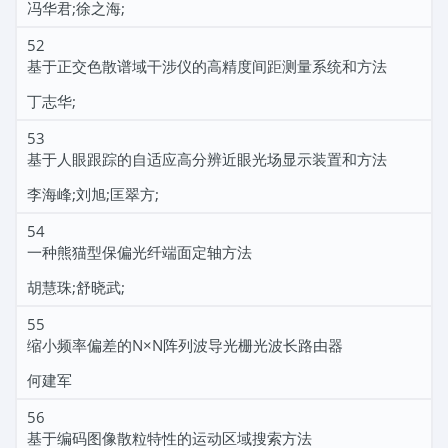
冯华君;徐之海;
52
基于正交色散谱域干涉仪的高精度间距测量系统和方法
丁志华;
53
基于人眼跟踪的自适应高分辨近眼光场显示装置和方法
李海峰;刘旭;匡翠方;
54
一种熊猫型保偏光纤端面定轴方法
胡慧珠;舒晓武;
55
缩小频率偏差的N×N阵列波导光栅光波长路由器
何建军
56
基于编码图像散粒特性的运动区域搜索方法