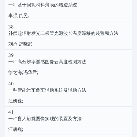
一种基于损耗材料薄膜的增透系统
李强;仇旻;
38
补偿超辐射发光二极管光源波长温度漂移的装置和方法
刘承;舒晓武;
39
一种高分辨率遥感图像云高度检测方法
徐之海;冯华君;
40
一种智能汽车倒车辅助系统及辅助方法
汪凯巍;
41
一种盲人触觉图像实现的装置及方法
汪凯巍;