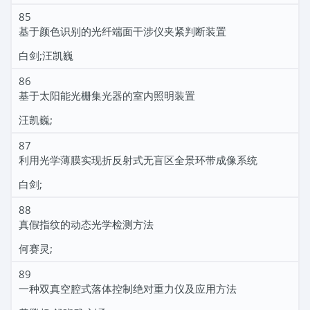
85
基于颜色识别的光纤端面干涉仪夹紧判断装置
白剑;汪凯巍
86
基于太阳能光栅集光器的室内照明装置
汪凯巍;
87
利用光学薄膜实现折反射式无盲区全景环带成像系统
白剑;
88
真假指纹的动态光学检测方法
何赛灵;
89
一种双真空腔式落体控制绝对重力仪及应用方法