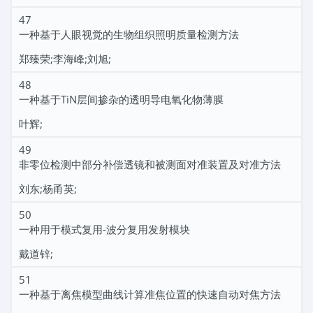
47
一种基于人眼视觉的生物组织照明质量检测方法
郑臻荣;李海峰;刘旭;
48
一种基于TiN层间掺杂的透明导电氧化物薄膜
叶辉;
49
非零位检测中部分补偿透镜和被测面对准装置及对准方法
刘东;杨甬英;
50
一种用于模式复用-波分复用发射模块
戴道锌;
51
一种基于离焦模型曲线计算准焦位置的快速自动对焦方法