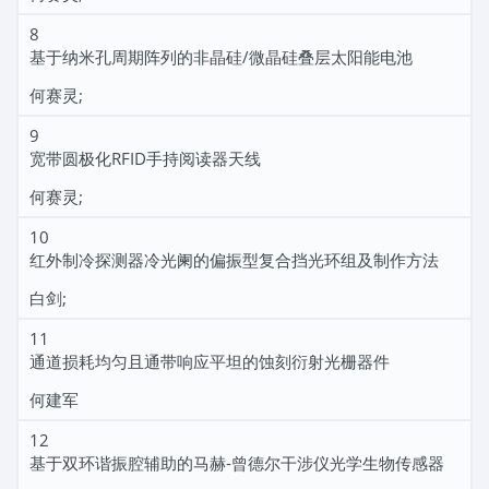
8
基于纳米孔周期阵列的非晶硅/微晶硅叠层太阳能电池
何赛灵;
9
宽带圆极化RFID手持阅读器天线
何赛灵;
10
红外制冷探测器冷光阑的偏振型复合挡光环组及制作方法
白剑;
11
通道损耗均匀且通带响应平坦的蚀刻衍射光栅器件
何建军
12
基于双环谐振腔辅助的马赫-曾德尔干涉仪光学生物传感器