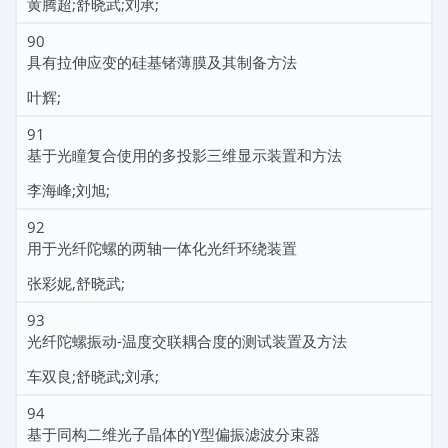
黄腾超;舒晓武;刘承;
90
具有拉伸应变的硅基锗薄膜及其制备方法
叶辉;
91
基于光瞳复合使用的多投影三维显示装置和方法
李海峰;刘旭;
92
用于光纤陀螺的两轴一体化光纤环绕装置
张彩妮,舒晓武;
93
光纤陀螺振动-温度交联耦合度的测试装置及方法
车双良;舒晓武;刘承;
94
基于同构二维光子晶体的Y型偏振滤波分束器