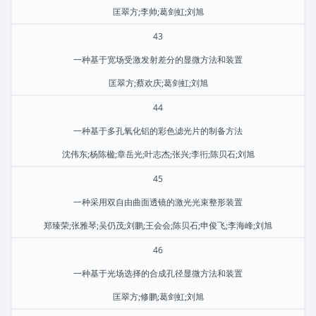
匡翠方;李帅;葛剑虹;刘旭
43
一种基于宽场受激发射差分的显微方法和装置
匡翠方;蔡欢庆;葛剑虹;刘旭
44
一种基于多孔氧化铝的彩色滤光片的制备方法
沈伟东;杨陈楹;章岳光;叶志杰;张兴;李衎;陈贝石;刘旭
45
一种采用双自由曲面透镜的激光光束整形装置
郑臻荣;张雅琴;吴仍茂;刘鹏;王会会;陈贝石;申俊飞;李海峰;刘旭
46
一种基于光场选择的合成孔径显微方法和装置
匡翠方;修鹏;葛剑虹;刘旭