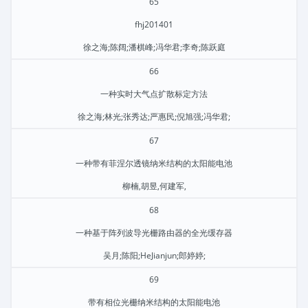
65
fhj201401
徐之海;陈阔;潘棋峰;冯华君;李奇;陈跃庭
66
一种实时大气点扩散标定方法
徐之海;林光;张秀达;严惠民;倪旭强;冯华君;
67
一种带有菲涅尔透镜纳米结构的太阳能电池
柳楠,胡昱,何建军,
68
一种基于阵列波导光栅路由器的全光缓存器
吴月;陈阳;HeJianjun;郎婷婷;
69
带有相位光栅纳米结构的太阳能电池