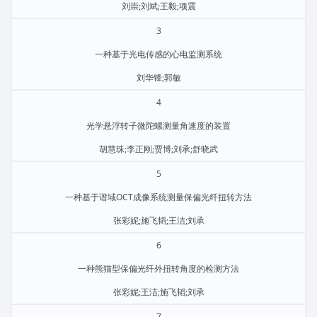
刘崇;刘斌;王毅;项震
3
一种基于光电传感的心电监测系统
刘华锋;郭敏
4
光学悬浮转子微陀螺测量角速度的装置
胡慧珠;李正刚;贾博;刘承;舒晓武
5
一种基于谱域OCT成像系统测量保偏光纤扭转方法
张彩妮;施飞韬;王洁;刘承
6
一种熊猫型保偏光纤外扭转角度的检测方法
张彩妮;王洁;施飞韬;刘承
7