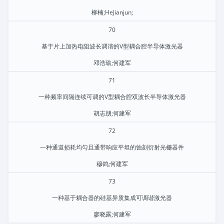
柳楠;HeJianjun;
70
基于片上加热电阻波长调谐的V型耦合腔半导体激光器
邓浩瑜;何建军
71
一种频率间隔连续可调的V型耦合腔双波长半导体激光器
胡志朋;何建军
72
一种通道损耗均匀且通带响应平坦的蚀刻衍射光栅器件
穆鸽;何建军
73
一种基于耦合器的硅基异质集成可调谐激光器
廖晓露;何建军