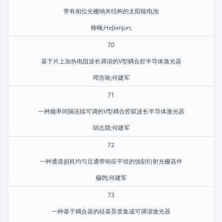
带有相位光栅纳米结构的太阳能电池
柳楠;HeJianjun;
70
基于片上加热电阻波长调谐的V型耦合腔半导体激光器
邓浩瑜;何建军
71
一种频率间隔连续可调的V型耦合腔双波长半导体激光器
胡志朋;何建军
72
一种通道损耗均匀且通带响应平坦的蚀刻衍射光栅器件
穆鸽;何建军
73
一种基于耦合器的硅基异质集成可调谐激光器