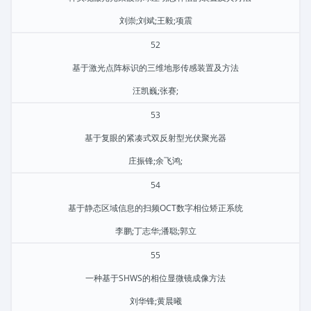
刘崇;刘斌;王毅;项震
52
基于激光点阵标识的三维地形传感装置及方法
汪凯巍;张赛;
53
基于复眼的紧凑式双反射型光伏聚光器
庄振锋;余飞鸿;
54
基于静态区域信息的扫频OCT数字相位矫正系统
李鹏;丁志华;潘聪;郭立
55
一种基于SHWS的相位显微镜成像方法
刘华锋;黄晨曦