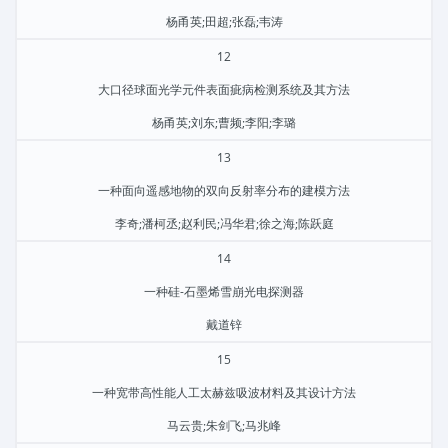
杨甬英;田超;张磊;韦涛
12
大口径球面光学元件表面疵病检测系统及其方法
杨甬英;刘东;曹频;李阳;李璐
13
一种面向遥感地物的双向反射率分布的建模方法
李奇;潘柯丞;赵利民;冯华君;徐之海;陈跃庭
14
一种硅-石墨烯雪崩光电探测器
戴道锌
15
一种宽带高性能人工太赫兹吸波材料及其设计方法
马云贵;朱剑飞;马兆峰