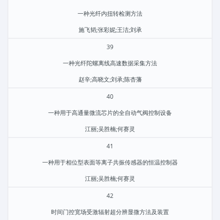
一种光纤内扭转检测方法
施飞韬;张彩妮;王洁;刘承
39
一种光纤陀螺离线高速数据采集方法
赵辛;高晓文;刘承;陈杏藩
40
一种用于高通量微流芯片的全自动气阀控制设备
江丽;吴胜楠;何赛灵
41
一种用于相位型表面等离子共振传感器的恒温控制器
江丽;吴胜楠;何赛灵
42
时间门控宽场受激辐射超分辨显微方法及装置