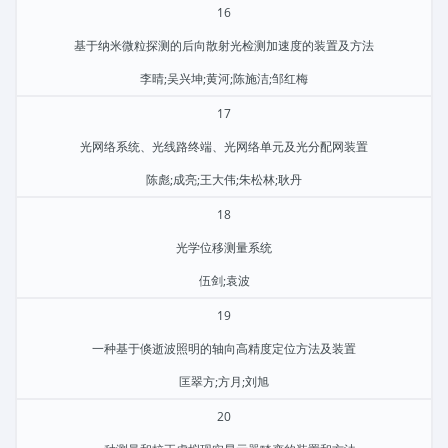
16
基于纳米微粒探测的后向散射光检测加速度的装置及方法
李晴;吴兴坤;黄河;陈施洁;邹红梅
17
光网络系统、光线路终端、光网络单元及光分配网装置
陈彪;成亮;王大伟;朱松林;耿丹
18
光学位移测量系统
伍剑;袁波
19
一种基于倏逝波照明的轴向高精度定位方法及装置
匡翠方;方月;刘旭
20