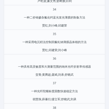
卢乾波;廉文秀;娄树旗;白剑
34
一种二价铕掺杂氟化钙蓝光发光薄膜的制备方法
贾红;刘小峰;邱建荣
35
一种采用电沉积法控制四氟钆钠薄膜晶体相的方法
贾红;邱建荣;刘小峰
36
一种具有高灵敏度和大测量范围的纳米光纤折射率传感器
贺青;黄腾超;庞斌;刘承;舒晓武
37
一种光纤陀螺标度因数快速稳定方法
胡慧珠;薛蕃衍;缪立军;舒晓武;刘承
38