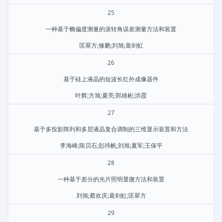
25
一种基于椭偏度测量的滚转角误差测量方法和装置
匡翠方;修鹏;刘旭;葛剑虹
26
基于硅上液晶的短波长红外成像器件
叶辉;方旭;夏亮;郭雄彬;洪霞
27
基于多投影阵列和多层液晶复合调制的三维显示装置和方法
李海峰;陈贝石;彭祎帆;刘旭;夏军;王保平
28
一种基于差分的光片照明显微方法和装置
刘旭;蔡欢庆;葛剑虹;匡翠方
29