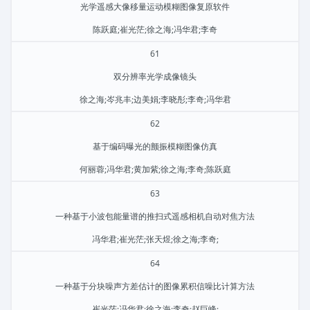
光学遥感大像移量运动模糊图像复原软件
陈跃庭;崔光茫;徐之海;冯华君;李奇
61
双分辨率光学成像镜头
徐之海;岑兆丰;边美娟;李晓彤;李奇;冯华君
62
基于编码曝光的颤振模糊图像仿真
何丽蓉;冯华君;黄加紫;徐之海;李奇;陈跃庭
63
一种基于小波包能量谱的推扫式遥感相机自动对焦方法
冯华君;崔光茫;张天煜;徐之海;李奇;
64
一种基于分块噪声方差估计的图像累积信噪比计算方法
崔光茫;冯华君;徐之海;李奇;赵巨峰;