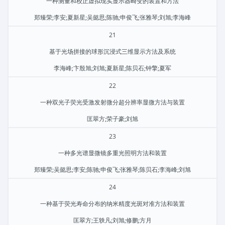
一种测量和校正虚拟现实显示器畸变的装置和方法
郑臻荣;李安;夏新星;吴懿思;陈驰;申俊飞;张雅琴;刘旭;李海峰
21
基于光场拼接的球形沉浸式三维显示方法及系统
李海峰;卞殷旭;刘旭;夏新星;陈贝石;钟擎;夏军
22
一种双光子荧光受激发射微分超分辨率显微方法与装置
匡翠方;荣子豪;刘旭
23
一种多光谱显微镜多重光照明方法和装置
郑臻荣;吴懿思;李安;陈驰;申俊飞;张雅琴;陈贝石;李海峰;刘旭
24
一种基于荧光寿命分布的纳米精度光斑对准方法和装置
匡翠方;王轶凡;刘旭;修鹏;方月