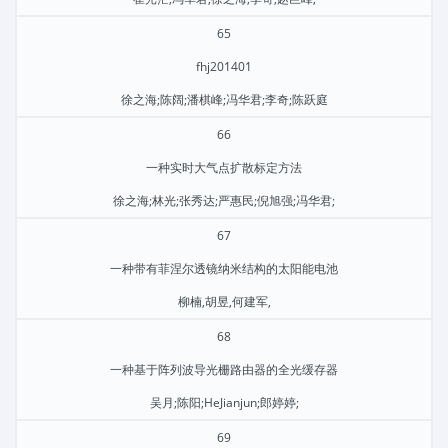
65
fhj201401
徐之海;陈阔;潘棋峰;冯华君;李奇;陈跃庭
66
一种实时大气点扩散标定方法
徐之海;林光;张秀达;严惠民;倪旭强;冯华君;
67
一种带有菲涅尔透镜纳米结构的太阳能电池
柳楠,胡昱,何建军,
68
一种基于阵列波导光栅路由器的全光缓存器
吴月;陈阳;HeJianjun;郎婷婷;
69