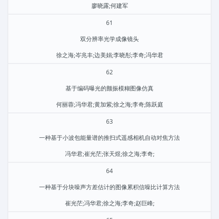
廖晓露;何建军
61
双分辨率光学成像镜头
徐之海;岑兆丰;边美娟;李晓彤;李奇;冯华君
62
基于编码曝光的颤振模糊图像仿真
何丽蓉;冯华君;黄加紫;徐之海;李奇;陈跃庭
63
一种基于小波包能量谱的推扫式遥感相机自动对焦方法
冯华君;崔光茫;张天煜;徐之海;李奇;
64
一种基于分块噪声方差估计的图像累积信噪比计算方法
崔光茫;冯华君;徐之海;李奇;赵巨峰;