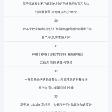
基于高速投影机的真彩色360°三维显示装置和方法
刘旭;夏新星;李海峰;苏忱;郑臻荣
30
一种基于数字锯齿波的光纤陀螺渡越时间快速测量方法
赵辛;毕然;陈杏藩;刘承
31
一种用于移相干涉技术的平行棱镜移相器
江丽;叶高翱;杨薇;何赛灵
32
一种四氟钇钠碘氧铋复合太阳能薄膜的制备方法
郑书红;贾红;邱建荣;刘小峰
33
基于单片集成的高精度、大量程光学NEMS微加速度计