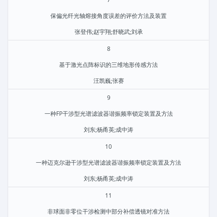
保偏光纤光轴熔接角度误差的评价方法及装置
张登伟;赵宇翔;舒晓武;刘承
8
基于激光点阵标识的三维地形传感方法
汪凯巍;张赛
9
一种FP干涉型光谱滤波器谐振频率锁定装置及方法
刘东;杨甬英;成中涛
10
一种迈克尔逊干涉型光谱滤波器谐振频率锁定装置及方法
刘东;杨甬英;成中涛
11
非球面非零位干涉检测中部分补偿透镜对准方法