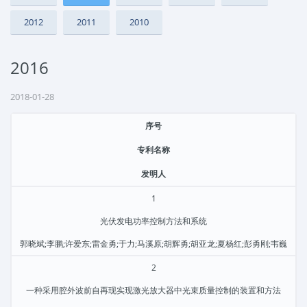
2012
2011
2010
2016
2018-01-28
序号
专利名称
发明人
1
光伏发电功率控制方法和系统
郭晓斌;李鹏;许爱东;雷金勇;于力;马溪原;胡辉勇;胡亚龙;夏杨红;彭勇刚;韦巍
2
一种采用腔外波前自再现实现激光放大器中光束质量控制的装置和方法