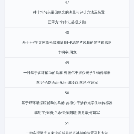
47
一种非均匀矢量偏振光的测量与评价方法及装置
匡翠方;李帅;江芸珊;刘旭
48
基于F-P半导体激光器和薄膜F-P滤光片级联的光学传感器
李明宇;周龙
49
一种基于多环辅助的马赫‐曾德尔干涉仪光学生物传感器
李明宇;刘勇;岳永恒;谢臻益;李洋;何建军
50
基于双环谐振腔辅助的马赫-曾德尔干涉仪光学生物传感器
李明宇;刘勇;岳永恒;陈阳晴;唐龙华;何建军
51
一种实现激光光束波前球差动态补偿的装置及其方法