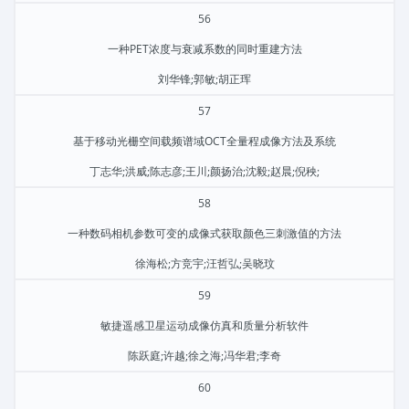
56
一种PET浓度与衰减系数的同时重建方法
刘华锋;郭敏;胡正珲
57
基于移动光栅空间载频谱域OCT全量程成像方法及系统
丁志华;洪威;陈志彦;王川;颜扬治;沈毅;赵晨;倪秧;
58
一种数码相机参数可变的成像式获取颜色三刺激值的方法
徐海松;方竞宇;汪哲弘;吴晓玟
59
敏捷遥感卫星运动成像仿真和质量分析软件
陈跃庭;许越;徐之海;冯华君;李奇
60