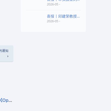
老师和陈红胜老师荣
2026-05
喜报 | 邱建荣教授团
队研究成果入选20
2026-05
的通知
前沿进展 | 马耀光团队在《Optica