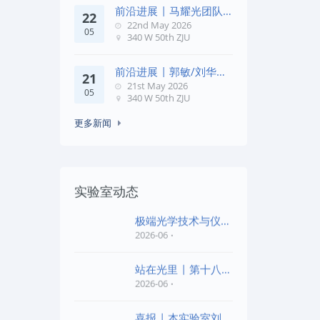
前沿进展 | 马耀光团队
22
在《Optica》发文：突破
22nd May 2026
05
几何相位
340 W 50th ZJU
前沿进展 | 郭敏/刘华锋
21
团队在《Nature
21st May 2026
05
Commun
340 W 50th ZJU
更多新闻
实验室动态
极端光学技术与仪器
全国重点实验室第四
2026-06
批“
站在光里 | 第十八届
公益EPI中学生光
2026-06
喜报 | 本实验室刘旭