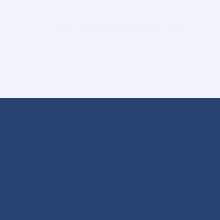
2026-05
喜报 | 邱建荣教授团队研究成果入选20
2026-05
实验室概况
学术交流
动态信息
开放课题
科学研究
EPI简报
人才招聘
仪器设备