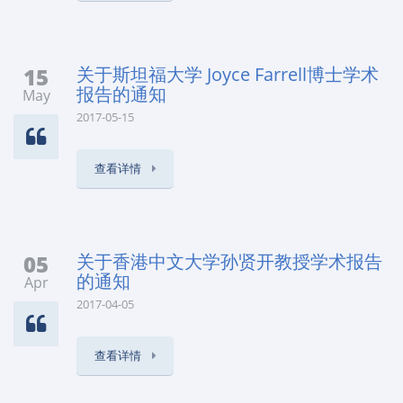
15
关于斯坦福大学 Joyce Farrell博士学术
报告的通知
May
2017-05-15
查看详情
05
关于香港中文大学孙贤开教授学术报告
的通知
Apr
2017-04-05
查看详情