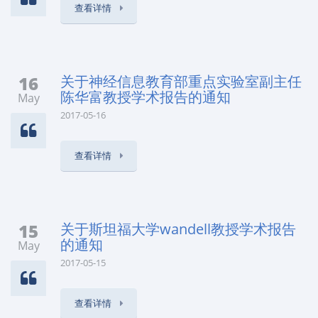
查看详情
16
关于神经信息教育部重点实验室副主任
陈华富教授学术报告的通知
May
2017-05-16
查看详情
15
关于斯坦福大学wandell教授学术报告
的通知
May
2017-05-15
查看详情