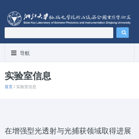
导航
实验室信息
首页
/ 实验室信息
在增强型光透射与光捕获领域取得进展