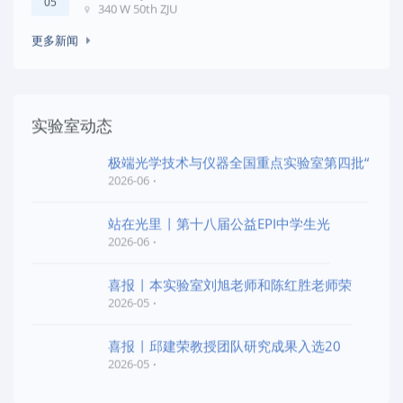
05
340 W 50th ZJU
更多新闻
实验室动态
极端光学技术与仪器全国重点实验室第四批“
2026-06
站在光里 | 第十八届公益EPI中学生光
2026-06
喜报 | 本实验室刘旭老师和陈红胜老师荣
2026-05
喜报 | 邱建荣教授团队研究成果入选20
2026-05