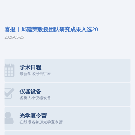
喜报 | 邱建荣教授团队研究成果入选20
2026-05-26
学术日程
最新学术报告讲座
仪器设备
各类大小仪器设备
光学夏令营
在线报名参加光学夏令营