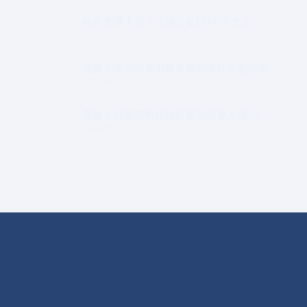
站在光里 | 第十八届公益EPI中学生光
2026-06
喜报 | 本实验室刘旭老师和陈红胜老师荣
2026-05
喜报 | 邱建荣教授团队研究成果入选20
2026-05
实验室概况
学术交流