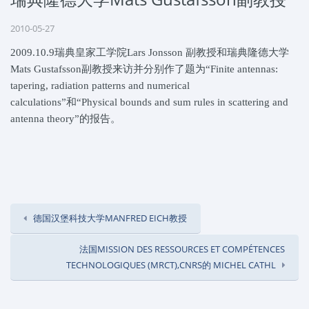
2010-05-27
2009.10.9
瑞典皇家工学院Lars Jonsson 副教授和瑞典隆德大学
Mats Gustafsson副教授来访并分别作了题为“Finite antennas:
tapering, radiation patterns and numerical
calculations”和“Physical bounds and sum rules in scattering and
antenna theory”的报告。
德国汉堡科技大学MANFRED EICH教授
法国MISSION DES RESSOURCES ET COMPÉTENCES
TECHNOLOGIQUES (MRCT),CNRS的 MICHEL CATHL