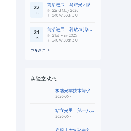
前沿进展 | 马耀光团队
22
在《Optica》发文：突破
22nd May 2026
05
几何相位
340 W 50th ZJU
前沿进展 | 郭敏/刘华锋
21
团队在《Nature
21st May 2026
05
Commun
340 W 50th ZJU
更多新闻
实验室动态
极端光学技术与仪器
全国重点实验室第四
2026-06
批“
站在光里 | 第十八届
公益EPI中学生光
2026-06
喜报 | 本实验室刘旭