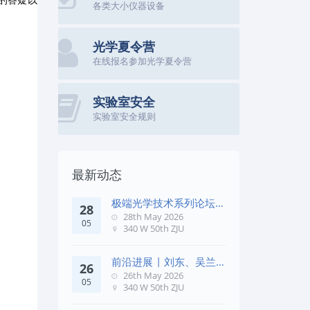
各类大小仪器设备
光学夏令营
在线报名参加光学夏令营
实验室安全
实验室安全规则
最新动态
极端光学技术系列论坛第
28
五十七期
28th May 2026
05
340 W 50th ZJU
前沿进展 | 刘东、吴兰
26
团队在《Remote Sens. E
26th May 2026
05
340 W 50th ZJU