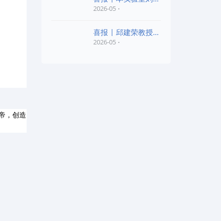
老师和陈红胜老师荣
2026-05
喜报 | 邱建荣教授团
队研究成果入选20
2026-05
帝，创造