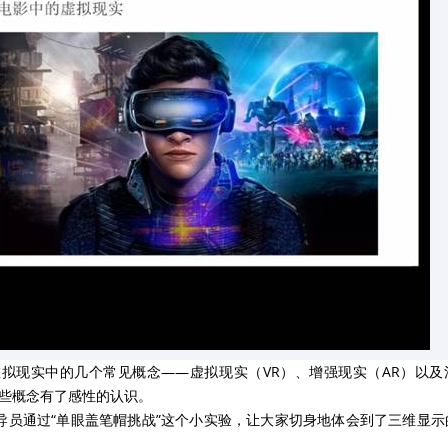
虚拟现实中的几个常见概念——虚拟现实（
VR
）、增强现实（
AR
）以及
些概念有了感性的认识。
导员通过
“
单眼盖笔帽挑战
”
这个小实验，让大家切身地体会到了三维显示