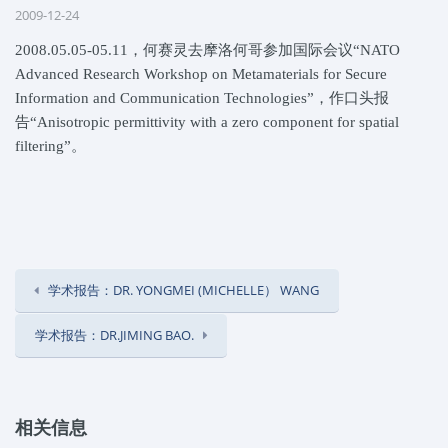
2009-12-24
2008.05.05-05.11，何赛灵去摩洛何哥参加国际会议“NATO
Advanced Research Workshop on Metamaterials for Secure
Information and Communication Technologies”，作口头报
告“Anisotropic permittivity with a zero component for spatial
filtering”。
学术报告：DR. YONGMEI (MICHELLE） WANG
学术报告：DR.JIMING BAO.
相关信息