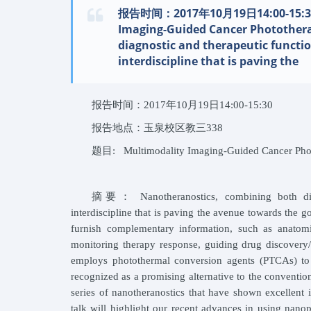
报告时间：2017年10月19日14:00-15:
Imaging-Guided Cancer Photothe
diagnostic and therapeutic functio
interdiscipline that is paving the
报告时间：2017年10月19日14:00-15:30
报告地点：玉泉校区教三338
题目: Multimodality Imaging-Guided Cancer Pho
摘要： Nanotheranostics, combining both diagn
interdiscipline that is paving the avenue towards the 
furnish complementary information, such as anatomic
monitoring therapy response, guiding drug discovery
employs photothermal conversion agents (PTCAs) to “
recognized as a promising alternative to the conventio
series of nanotheranostics that have shown excellent
talk will highlight our recent advances in using nan