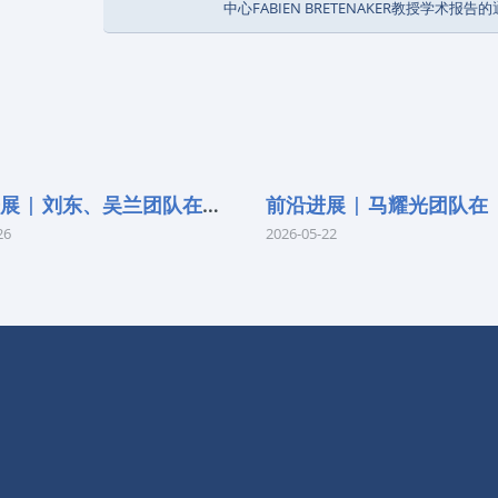
中心FABIEN BRETENAKER教授学术报告
前沿进展 | 刘东、吴兰团队在《Remo
26
2026-05-22
快捷导航
实验室概况
学术交流
动态信息
开放课题