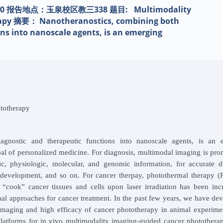
30 报告地点：玉泉校区教三338 题目: Multimodality
rapy 摘要： Nanotheranostics, combining both
ns into nanoscale agents, is an emerging
totherapy
ostic and therapeutic functions into nanoscale agents, is an 
goal of personalized medicine. For diagnosis, multimodal imaging is pro
, physiologic, molecular, and genomic information, for accurate di
/development, and so on. For cancer therpay, photothermal therapy (
cook” cancer tissues and cells upon laser irradiation has been incr
nal approaches for cancer treatment. In the past few years, we have de
 imaging and high efficacy of cancer phototherapy in animal experime
oplatforms for in vivo multimodality imaging-guided cancer photother