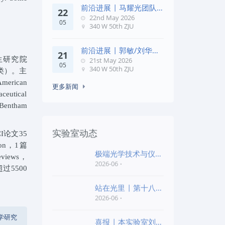
前沿进展 | 马耀光团队
22
在《Optica》发文：突破
22nd May 2026
05
几何相位
340 W 50th ZJU
前沿进展 | 郭敏/刘华锋
21
团队在《Nature
生研究院
21st May 2026
05
Commun
340 W 50th ZJU
类）。主
rican
更多新闻
utical
Bentham
实验室动态
I论文35
tion，1篇
极端光学技术与仪器
Reviews，
全国重点实验室第四
2026-06
过5500
批“
站在光里 | 第十八届
公益EPI中学生光
2026-06
学研究
喜报 | 本实验室刘旭