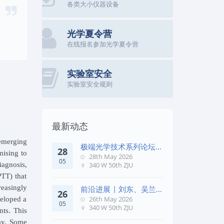
各类大小仪器设备
光学夏令营
在线报名参加光学夏令营
实验室安全
实验室安全规则
最新动态
emerging
极端光学技术系列论坛第
28
mising to
五十七期
28th May 2026
05
agnosis,
340 W 50th ZJU
PTT) that
easingly
前沿进展 | 刘东、吴兰
26
团队在《Remote Sens. E
26th May 2026
veloped a
05
340 W 50th ZJU
nts. This
apy. Some