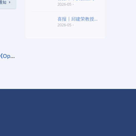
的通知
老师和陈红胜老师荣
2026-05
喜报 | 邱建荣教授团
队研究成果入选20
2026-05
前沿进展 | 马耀光团队在《Optica
友情链接