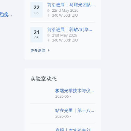
前沿进展 | 马耀光团队
22
在《Optica》发文：突破
22nd May 2026
05
喜报 | 邱建荣教授团队研究成果入选20
几何相位
340 W 50th ZJU
前沿进展 | 郭敏/刘华锋
21
团队在《Nature
21st May 2026
05
Commun
340 W 50th ZJU
更多新闻
实验室动态
极端光学技术与仪器
全国重点实验室第四
2026-06
批“
站在光里 | 第十八届
公益EPI中学生光
2026-06
喜报 | 本实验室刘旭