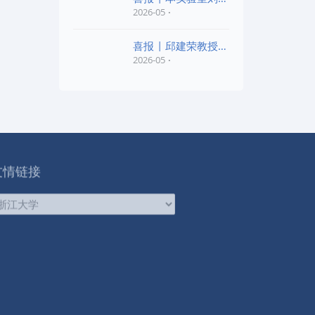
老师和陈红胜老师荣
2026-05
喜报 | 邱建荣教授团
队研究成果入选20
2026-05
友情链接