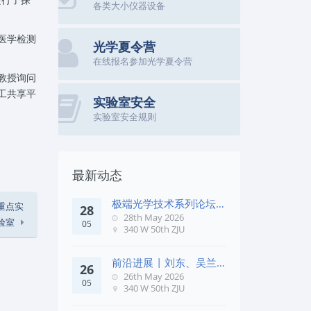
各类大小仪器设备
医学检测
光学夏令营
在线报名参加光学夏令营
教授询问
工共享平
实验室安全
实验室安全规则
最新动态
极端光学技术系列论坛第
家重点实
28
五十七期
28th May 2026
验室
05
340 W 50th ZJU
前沿进展 | 刘东、吴兰
26
团队在《Remote Sens. E
26th May 2026
05
340 W 50th ZJU