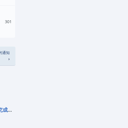
301
的通知
喜报 | 邱建荣教授团队研究成果入选20