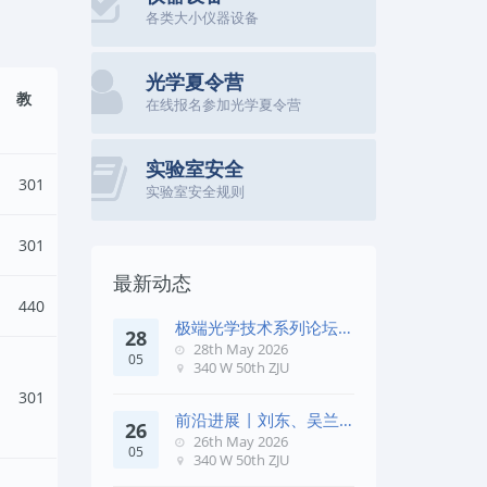
各类大小仪器设备
光学夏令营
教
在线报名参加光学夏令营
实验室安全
301
实验室安全规则
301
最新动态
440
极端光学技术系列论坛第
28
五十七期
28th May 2026
05
340 W 50th ZJU
301
前沿进展 | 刘东、吴兰
26
团队在《Remote Sens. E
26th May 2026
05
340 W 50th ZJU