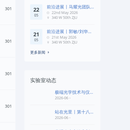
前沿进展 | 马耀光团队
301
22
在《Optica》发文：突破
22nd May 2026
05
几何相位
340 W 50th ZJU
前沿进展 | 郭敏/刘华锋
21
团队在《Nature
21st May 2026
05
Commun
301
340 W 50th ZJU
更多新闻
301
实验室动态
极端光学技术与仪器
全国重点实验室第四
2026-06
批“
301
站在光里 | 第十八届
公益EPI中学生光
2026-06