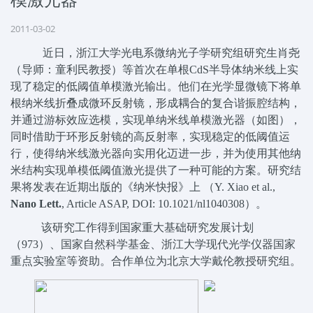
2011-03-02
近日，浙江大学光电系微纳光子学研究组研究生肖尧
（导师：童利民教授）等首次在单根
CdS
半导体纳米线上实
现了稳定的低阈值单模激光输出。他们在光学显微镜下将单
根纳米线折叠成微环反射镜，形成耦合的复合谐振腔结构，
并通过游标效应选模，实现单纳米线单模激光器（如图），
同时借助于环形反射镜的高反射率，实现稳定的低阈值运
行，使得纳米线激光器向实用化迈进一步，并为使用其他纳
米结构实现单模低阈值激光提供了一种可能的方案。研究结
果将发表在近期出版的《纳米快报》上
（Y. Xiao et al.,
Nano Lett.
, Article ASAP, DOI: 10.1021/nl1040308）。
该研究工作得到国家重大基础研究发展计划
（
973
）、国家自然科学基金、浙江大学现代光学仪器国家
重点实验室等资助。合作单位为北京大学戴伦教授研究组。