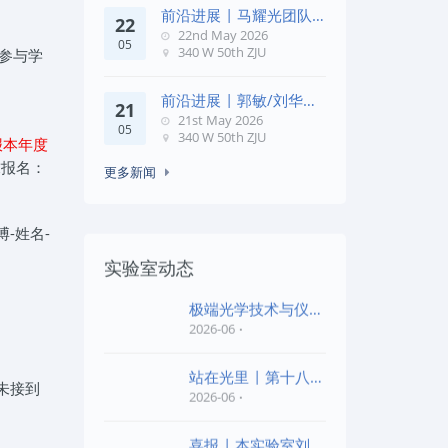
前沿进展 | 马耀光团队
22
在《Optica》发文：突破
22nd May 2026
05
几何相位
340 W 50th ZJU
参与学
前沿进展 | 郭敏/刘华锋
21
团队在《Nature
21st May 2026
05
Commun
340 W 50th ZJU
报本年度
求报名：
更多新闻
博-姓名-
实验室动态
极端光学技术与仪器
全国重点实验室第四
2026-06
批“
站在光里 | 第十八届
未接到
公益EPI中学生光
2026-06
喜报 | 本实验室刘旭