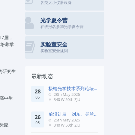
各类大小仪器设备
光学夏令营
在线报名参加光学夏令营
17届，
实验室安全
，培养学
实验室安全规则
的研究生
最新动态
极端光学技术系列论坛第
28
五十七期
28th May 2026
05
高中生
340 W 50th ZJU
前沿进展 | 刘东、吴兰
26
团队在《Remote Sens. E
26th May 2026
05
际应
340 W 50th ZJU