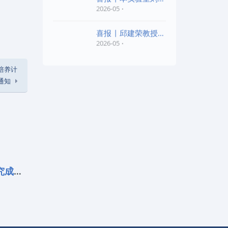
老师和陈红胜老师荣
2026-05
喜报 | 邱建荣教授团
队研究成果入选20
2026-05
培养计
通知
喜报 | 邱建荣教授团队研究成果入选20