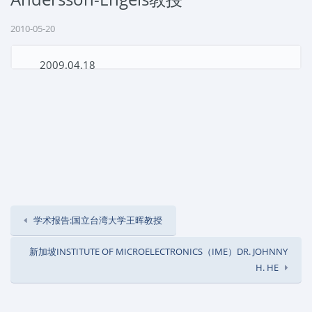
2010-05-20
2009.04.18
学术报告
:
瑞典隆德大学
Stefan Andersson-Engels
教授
来访并作了题为
”Diode lasers-based biophotonics
spectroscopy”
的报告。
学术报告:国立台湾大学王晖教授
新加坡INSTITUTE OF MICROELECTRONICS（IME）DR. JOHNNY
H. HE