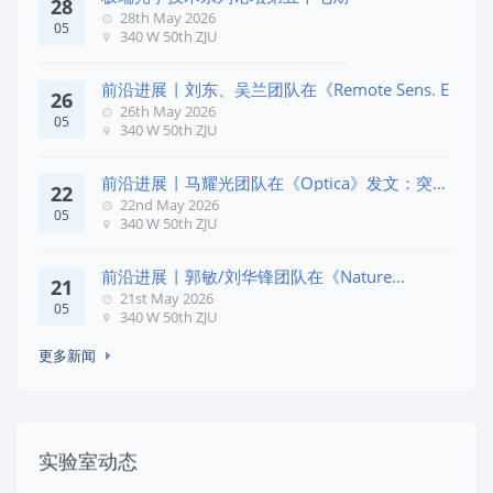
28
28th May 2026
05
340 W 50th ZJU
前沿进展 | 刘东、吴兰团队在《Remote Sens. E
26
26th May 2026
05
340 W 50th ZJU
前沿进展 | 马耀光团队在《Optica》发文：突破
22
几何相位
22nd May 2026
05
340 W 50th ZJU
前沿进展 | 郭敏/刘华锋团队在《Nature
21
Commun
21st May 2026
05
340 W 50th ZJU
更多新闻
实验室动态