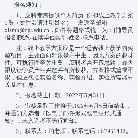
报名须知：
1
、应聘者需提供个人简历
1
份和线上教学方案
1
份（文件名请注明姓名），发送至邮箱
xiamh@zju.edu.cn
，邮件标题格式统一为：
[
辅导员
报名
]
院系
-
在读学位类型
-
姓名
-
联系电话。
注：线上教学方案应是一个适合线上教学的实
验项目，主要面向对象是高中生，因此方案的趣味
性、可执行性至关重要。应聘者需开阔思路，最大
限度让学员产生兴趣并有所收获。方案格式篇幅不
限，但应包括实验名称、实验介绍、实验所需器材
等基本信息。
2
、报名截止日期：
2022
年
5
月
31
日。
3
、审核录取工作将于
2022
年
6
月
5
日前结束，
并通知入选者（以电子邮件形式或电话形式通
知），未入选者不另行通知。
5
、联系人：浦老师，联系电话：
87951432
。