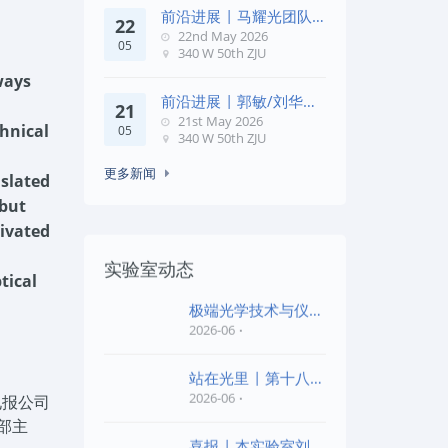
前沿进展 | 马耀光团队
22
在《Optica》发文：突破
22nd May 2026
05
几何相位
340 W 50th ZJU
ways
前沿进展 | 郭敏/刘华锋
21
团队在《Nature
21st May 2026
chnical
05
Commun
340 W 50th ZJU
更多新闻
nslated
 but
tivated
实验室动态
tical
极端光学技术与仪器
全国重点实验室第四
2026-06
批“
站在光里 | 第十八届
公益EPI中学生光
2026-06
电报公司
部主
喜报 | 本实验室刘旭