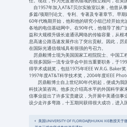
任。现在，作为光波通讯领域的独立顾问，在美
自1957年加入AT&T贝尔实验室以来，他
多篇/项期刊论文、专利、专著及专著章节。早期建
60年代晚期开始，他和他的研究小组已经开始
各地的电信基础网中。在90年代，他领导了推广
益和大规模升级长途通讯网络的传输容量，从根
息高速公路迅速发展作出了突出贡献。因此，厉
在国际光通信领域具有很强的号召力。
厉鼎毅博士现为美国国家工程院院士、中国工程院
在很多国际一流专业学会中担当重要职务，于19
得学术成就奖，包括1975年IEEE W.R.G. Baker奖，19
1997年度AT&T科学技术奖，2004年度IEEE Pho
厉鼎毅博士自上世纪80年代初起，便成为我
科技决策咨询。他多次介绍高水平的外国科学家
信事业提出了许多宝贵建议，为开展中美通信事
设少走许多弯路，十五期间获得很大成功，进入
美国UNIVERSITY OF FLORIDA的HUIKAI XIE教授关