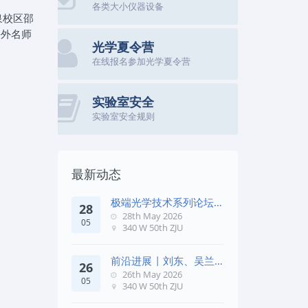
各类大小仪器设备
泉校区邵
海外名师
光学夏令营
在线报名参加光学夏令营
实验室安全
实验室安全规则
最新动态
极端光学技术系列论坛第
28
五十七期
28th May 2026
05
340 W 50th ZJU
前沿进展 | 刘东、吴兰
26
团队在《Remote Sens. E
26th May 2026
05
340 W 50th ZJU