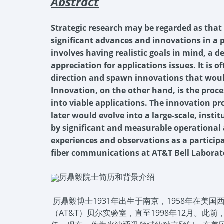
Abstract
Strategic research may be regarded as that
significant advances and innovations in a p
involves having realistic goals in mind, a 
appreciation for applications issues. It is 
direction and spawn innovations that would
Innovation, on the other hand, is the proce
into viable applications. The innovation pro
later would evolve into a large-scale, inst
by significant and measurable operational a
experiences and observations as a participan
fiber communications at AT&T Bell Laborator
厉鼎毅院士简历和背景介绍
厉鼎毅博士1931年出生于南京，1958年在
（AT&T）贝尔实验室，直至1998年12月。