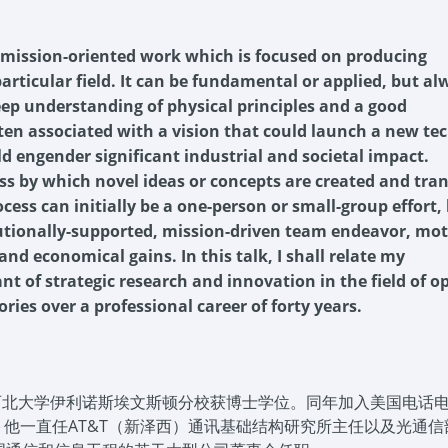
 mission-oriented work which is focused on producing
articular field.
It can be
fundamental or applied, but al
deep understanding of physical principles and a good
often associated with a vision that could launch a new te
 engender significant industrial and societal impact.
ss by which novel ideas or concepts are created and tra
cess can initially be a one-person or small-group effort,
itutionally-supported, mission-driven team endeavor, mo
nd economical gains. In this talk, I shall relate my
t of strategic research and innovation in the field of op
ies over a professional career of forty years.
美国西北大学伊利诺斯埃文斯顿分校获博士学位。同年加入美国电话
此前，他一直任AT&T（新泽西）通讯基础结构研究所主任以及光通信