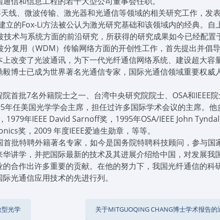
国通信和信息工程的若干大型公司董事会任职。
曾从事天线、微波传输、激光器和光通信等领域的相关研究工作，发
立的Fox-Li方法被公认为激光研究基础和该领域内的经典。自
光波技术与系统方面的前沿研究，所获得的研究成果如今已经配置
波分复用（WDM）传输网络方面的开创性工作，首先提出并倡
本上改变了光波通讯，为下一代光纤通信网络系统、建设超大容
鼎毅博士已成为世界著名光通信专家，国际光通信领域重要权威
首批7名外籍院士之一、台湾中央研究院院士、OSA和IEEE
95年任美国光学学会主席，担任过许多国际学术会议的主席。他
79年IEEE David Sarnoff奖，1995年OSA/IEEE John Tynda
tonics奖，2009 年度IEEE爱迪生勋章，等等。
国首批特聘外籍著名专家，如今是国务院特聘科技顾问，参与国
来华讲学，并把国际最新的技术及其进展介绍给中国，对发展我
业的合作出许多重要的贡献。在他的努力下，我国光纤通信的科
国际光通信应用技术的先进行列。
于微型光学
关于MITGUOQING CHANG博士学术报告