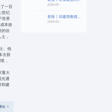
老师和陈红胜老师荣
2026-05
表了一百
上世纪
喜报 | 邱建荣教授团
于世界
队研究成果入选20
2026-05
导成本效
量的信
人士，
院士。他
多次获
ll奖，
家重大
国光通
研和建
的通知