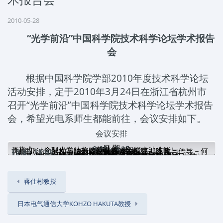
2010-05-28
“光学前沿”中国科学院技术科学论坛学术报告
会
根据中国科学院学部2010年度技术科学论坛
活动安排，定于2010年3月24日在浙江省杭州市
召开“光学前沿”中国科学院技术科学论坛学术报告
会，希望光电系师生都能前往，会议安排如下。
会议安排
日 期
9:00 - 9:15
时 间
9:15 - 9:45
介观光学结构改善有机太阳能电池性能－
开幕式
9:45 -10:15
会 议 内 容
利用亚波长结构与纳米颗粒提高光的捕获、吸收与传导－何
10:15-10:35
地 点
合影
茶歇
10:35-11:05
探月光学遥感技术－
11:05-11:35
浙江大学邵逸夫科技馆二楼多功能厅
微光子学材料与器件－
14:30-15:00
有机光电子学—材料、器件与应用－
浙江大学邵逸夫科技馆二楼多功能厅
15:00-15:30
硅基光电子的发光材料和器件－杨德仁教授（浙江大学）
15:30- 16:00
正交偏振激光器原理、现象、应用研究25年－
16:00-16:20
茶歇
16:20-16:50
光学频率的精密控制、合成与传输－
16:50-17:20
浙江大学邵逸夫科技馆二楼多功能厅
时间、长度和重力的光学精密测量及应用－
17:20-17:50
陈志坚
教授（北京大学）
论坛总结
赛灵教授（浙江大学）
赵葆常研究员
徐雷
教授（复旦大学）
黄维
教授（南京邮电大学）
张书练
教授（清华大学）
马龙生
教授（华东师范大学）
王力军
教授（清华大学）
（中科院西安光机所）
蒋仕彬教授
日本电气通信大学KOHZO HAKUTA教授