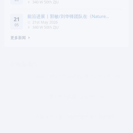
05
340 W 50th ZJU
前沿进展 | 郭敏/刘华锋团队在《Nature
21
Commun
21st May 2026
05
340 W 50th ZJU
更多新闻
实验室动态
极端光学技术与仪器全国重点实验室第四批“
2026-06
站在光里 | 第十八届公益EPI中学生光
2026-06
喜报 | 本实验室刘旭老师和陈红胜老师荣
2026-05