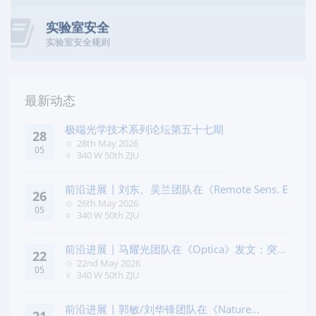
实验室安全
实验室安全规则
最新动态
极端光学技术系列论坛第五十七期
28
28th May 2026
05
340 W 50th ZJU
前沿进展 | 刘东、吴兰团队在《Remote Sens. E
26
26th May 2026
05
340 W 50th ZJU
前沿进展 | 马耀光团队在《Optica》发文：突破
22
几何相位
22nd May 2026
05
340 W 50th ZJU
前沿进展 | 郭敏/刘华锋团队在《Nature