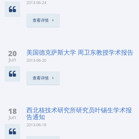
2013-06-24
查看详情
20
美国德克萨斯大学 周卫东教授学术报告
Jun
2013-06-20
查看详情
18
西北核技术研究所研究员叶锡生学术报
告通知
Jun
2013-06-18