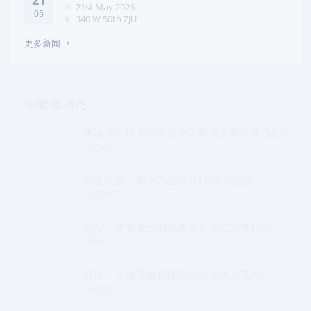
21
Commun
21st May 2026
05
340 W 50th ZJU
更多新闻
实验室动态
极端光学技术与仪器全国重点实验室第四批“
2026-06
站在光里 | 第十八届公益EPI中学生光
2026-06
喜报 | 本实验室刘旭老师和陈红胜老师荣
2026-05
喜报 | 邱建荣教授团队研究成果入选20
2026-05