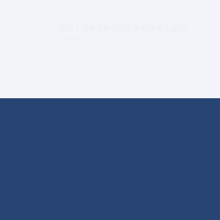
2026-05
喜报 | 邱建荣教授团队研究成果入选20
2026-05
实验室概况
学术交流
动态信息
开放课题
科学研究
EPI简报
人才招聘
仪器设备