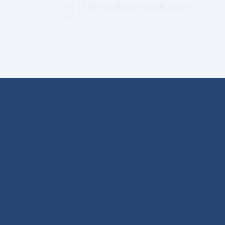
喜报 | 邱建荣教授团队研究成果入选20
2026-05
实验室概况
学术交流
动态信息
开放课题
科学研究
EPI简报
人才招聘
仪器设备